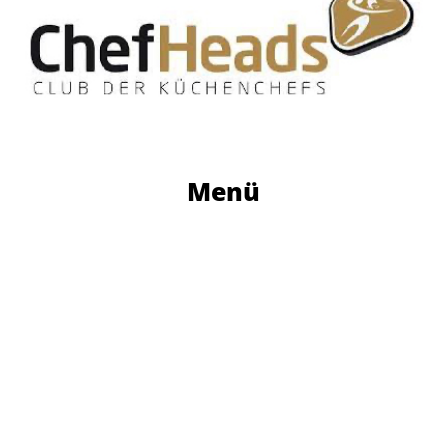
Menü
Gericht 1
ZITRUSFRISCHE KALAMANSI-TARTELETTE
mit Kokos-Passionsfrucht-Sauce, Granatapfel und Pistazien
(Laktosefrei)